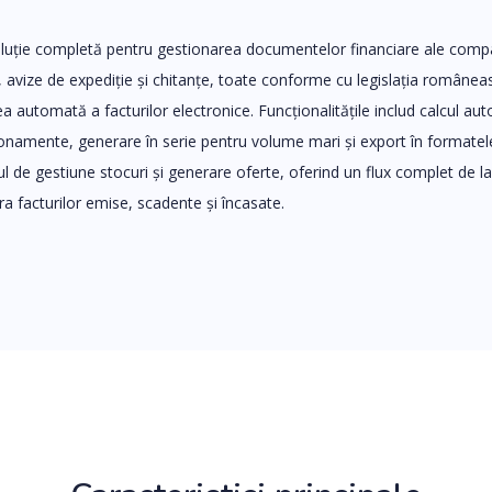
oluție completă pentru gestionarea documentelor financiare ale compa
, avize de expediție și chitanțe, toate conforme cu legislația româneas
 automată a facturilor electronice. Funcționalitățile includ calcul au
bonamente, generare în serie pentru volume mari și export în formate
l de gestiune stocuri și generare oferte, oferind un flux complet de l
ra facturilor emise, scadente și încasate.